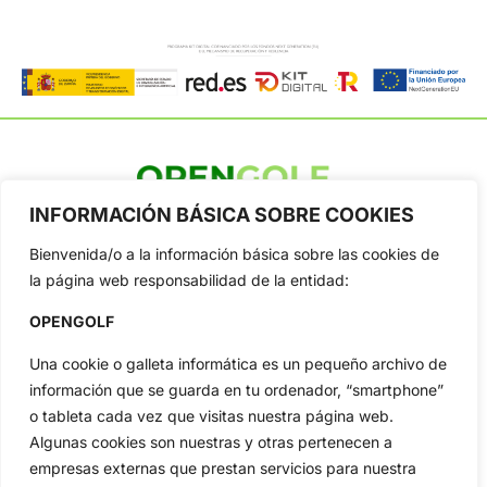
INFORMACIÓN BÁSICA SOBRE COOKIES
OpenGolf ofrece toda la actualidad, información del golf
profesional y amateur, resultados en directo, vídeos, noticias,
Bienvenida/o a la información básica sobre las cookies de
Jon Rahm, LIV Golf, PGA Tour, Ryder Cup, DP World Tour, LPGA
Tour...
la página web responsabilidad de la entidad:
Categorias
OPENGOLF
Inicio
Jon Rahm
Una cookie o galleta informática es un pequeño archivo de
Actualidad
Ryder Cup
información que se guarda en tu ordenador, “smartphone”
Amateurs
Reglas
o tableta cada vez que visitas nuestra página web.
Circuitos
Vídeos
Algunas cookies son nuestras y otras pertenecen a
Especiales
De Interés
empresas externas que prestan servicios para nuestra