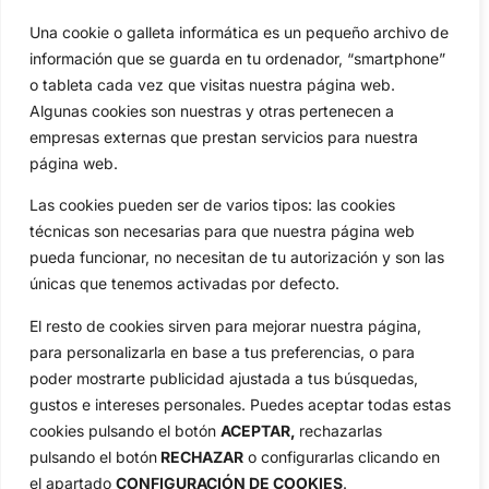
Una cookie o galleta informática es un pequeño archivo de
Categorias
información que se guarda en tu ordenador, “smartphone”
Inicio
Jon Rahm
o tableta cada vez que visitas nuestra página web.
Actualidad
Ryder Cup
Algunas cookies son nuestras y otras pertenecen a
Amateurs
Reglas
empresas externas que prestan servicios para nuestra
Circuitos
Vídeos
página web.
Especiales
De Interés
Las cookies pueden ser de varios tipos: las cookies
Compañía
técnicas son necesarias para que nuestra página web
Aviso Legal
pueda funcionar, no necesitan de tu autorización y son las
Política de Privacidad
únicas que tenemos activadas por defecto.
Política de Cookies
El resto de cookies sirven para mejorar nuestra página,
Publicidad
para personalizarla en base a tus preferencias, o para
Newsletters
poder mostrarte publicidad ajustada a tus búsquedas,
gustos e intereses personales. Puedes aceptar todas estas
cookies pulsando el botón
ACEPTAR,
rechazarlas
Copyright © 2025 OpenGolf | Diseño por
TecnoQuatre
pulsando el botón
RECHAZAR
o configurarlas clicando en
el apartado
CONFIGURACIÓN DE COOKIES
.