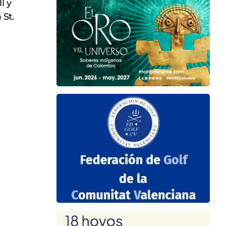
l y
 St.