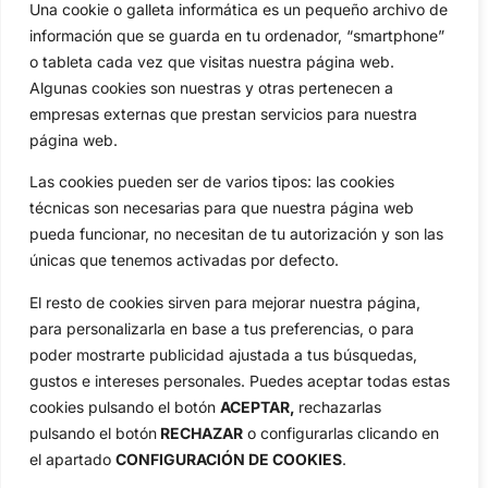
Una cookie o galleta informática es un pequeño archivo de
Categorias
información que se guarda en tu ordenador, “smartphone”
Inicio
Jon Rahm
o tableta cada vez que visitas nuestra página web.
Actualidad
Ryder Cup
Algunas cookies son nuestras y otras pertenecen a
Amateurs
Reglas
empresas externas que prestan servicios para nuestra
Circuitos
Vídeos
página web.
Especiales
De Interés
Las cookies pueden ser de varios tipos: las cookies
Compañía
técnicas son necesarias para que nuestra página web
Aviso Legal
pueda funcionar, no necesitan de tu autorización y son las
Política de Privacidad
únicas que tenemos activadas por defecto.
Política de Cookies
El resto de cookies sirven para mejorar nuestra página,
Publicidad
para personalizarla en base a tus preferencias, o para
Newsletters
poder mostrarte publicidad ajustada a tus búsquedas,
gustos e intereses personales. Puedes aceptar todas estas
cookies pulsando el botón
ACEPTAR,
rechazarlas
Copyright © 2025 OpenGolf | Diseño por
TecnoQuatre
pulsando el botón
RECHAZAR
o configurarlas clicando en
el apartado
CONFIGURACIÓN DE COOKIES
.