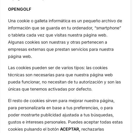
profesional y amateur, resultados en directo, vídeos, noticias,
Jon Rahm, LIV Golf, PGA Tour, Ryder Cup, DP World Tour, LPGA
OPENGOLF
Tour...
Una cookie o galleta informática es un pequeño archivo de
Categorias
información que se guarda en tu ordenador, “smartphone”
Inicio
Jon Rahm
o tableta cada vez que visitas nuestra página web.
Actualidad
Ryder Cup
Algunas cookies son nuestras y otras pertenecen a
Amateurs
Reglas
empresas externas que prestan servicios para nuestra
Circuitos
Vídeos
página web.
Especiales
De Interés
Las cookies pueden ser de varios tipos: las cookies
Compañía
técnicas son necesarias para que nuestra página web
Aviso Legal
pueda funcionar, no necesitan de tu autorización y son las
Política de Privacidad
únicas que tenemos activadas por defecto.
Política de Cookies
El resto de cookies sirven para mejorar nuestra página,
Publicidad
para personalizarla en base a tus preferencias, o para
Newsletters
poder mostrarte publicidad ajustada a tus búsquedas,
gustos e intereses personales. Puedes aceptar todas estas
cookies pulsando el botón
ACEPTAR,
rechazarlas
Copyright © 2025 OpenGolf | Diseño por
TecnoQuatre