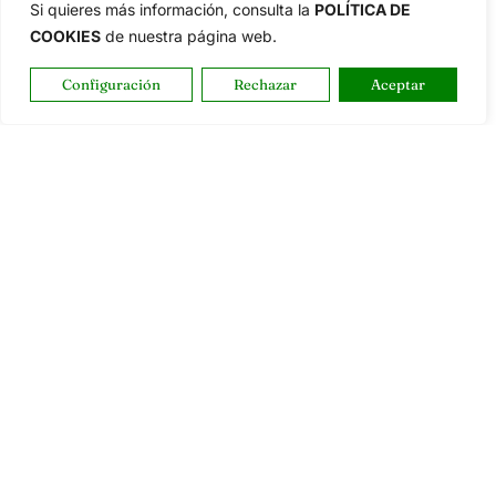
Si quieres más información, consulta la
POLÍTICA DE
COOKIES
de nuestra página web.
Configuración
Rechazar
Aceptar
Reciba las últimas noticias del golf, directamente
en su bandeja de entrada.
NEWSLETTERS