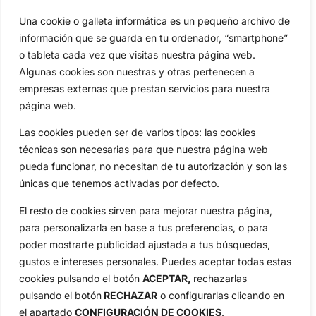
Una cookie o galleta informática es un pequeño archivo de
Categorias
información que se guarda en tu ordenador, “smartphone”
Inicio
Jon Rahm
o tableta cada vez que visitas nuestra página web.
Actualidad
Ryder Cup
Algunas cookies son nuestras y otras pertenecen a
Amateurs
Reglas
empresas externas que prestan servicios para nuestra
Circuitos
Vídeos
página web.
Especiales
De Interés
Las cookies pueden ser de varios tipos: las cookies
Compañía
técnicas son necesarias para que nuestra página web
Aviso Legal
pueda funcionar, no necesitan de tu autorización y son las
Política de Privacidad
únicas que tenemos activadas por defecto.
Política de Cookies
El resto de cookies sirven para mejorar nuestra página,
Publicidad
para personalizarla en base a tus preferencias, o para
Newsletters
poder mostrarte publicidad ajustada a tus búsquedas,
gustos e intereses personales. Puedes aceptar todas estas
cookies pulsando el botón
ACEPTAR,
rechazarlas
Copyright © 2025 OpenGolf | Diseño por
TecnoQuatre
pulsando el botón
RECHAZAR
o configurarlas clicando en
el apartado
CONFIGURACIÓN DE COOKIES
.