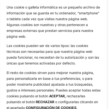
Una cookie o galleta informática es un pequeño archivo de
Categorias
información que se guarda en tu ordenador, “smartphone”
Inicio
Jon Rahm
o tableta cada vez que visitas nuestra página web.
Actualidad
Ryder Cup
Algunas cookies son nuestras y otras pertenecen a
Amateurs
Reglas
empresas externas que prestan servicios para nuestra
Circuitos
Vídeos
página web.
Especiales
De Interés
Las cookies pueden ser de varios tipos: las cookies
Compañía
técnicas son necesarias para que nuestra página web
Aviso Legal
pueda funcionar, no necesitan de tu autorización y son las
Política de Privacidad
únicas que tenemos activadas por defecto.
Política de Cookies
El resto de cookies sirven para mejorar nuestra página,
Publicidad
para personalizarla en base a tus preferencias, o para
Newsletters
poder mostrarte publicidad ajustada a tus búsquedas,
gustos e intereses personales. Puedes aceptar todas estas
cookies pulsando el botón
ACEPTAR,
rechazarlas
Copyright © 2025 OpenGolf | Diseño por
TecnoQuatre
pulsando el botón
RECHAZAR
o configurarlas clicando en
el apartado
CONFIGURACIÓN DE COOKIES
.