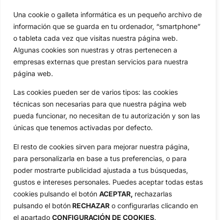
Una cookie o galleta informática es un pequeño archivo de
Categorias
información que se guarda en tu ordenador, “smartphone”
Inicio
Jon Rahm
o tableta cada vez que visitas nuestra página web.
Actualidad
Ryder Cup
Algunas cookies son nuestras y otras pertenecen a
Amateurs
Reglas
empresas externas que prestan servicios para nuestra
Circuitos
Vídeos
página web.
Especiales
De Interés
Las cookies pueden ser de varios tipos: las cookies
Compañía
técnicas son necesarias para que nuestra página web
Aviso Legal
pueda funcionar, no necesitan de tu autorización y son las
Política de Privacidad
únicas que tenemos activadas por defecto.
Política de Cookies
El resto de cookies sirven para mejorar nuestra página,
Publicidad
para personalizarla en base a tus preferencias, o para
Newsletters
poder mostrarte publicidad ajustada a tus búsquedas,
gustos e intereses personales. Puedes aceptar todas estas
cookies pulsando el botón
ACEPTAR,
rechazarlas
Copyright © 2025 OpenGolf | Diseño por
TecnoQuatre
pulsando el botón
RECHAZAR
o configurarlas clicando en
el apartado
CONFIGURACIÓN DE COOKIES
.