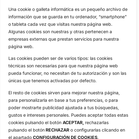
Una cookie o galleta informática es un pequeño archivo de
Categorias
información que se guarda en tu ordenador, “smartphone”
Inicio
Jon Rahm
o tableta cada vez que visitas nuestra página web.
Actualidad
Ryder Cup
Algunas cookies son nuestras y otras pertenecen a
Amateurs
Reglas
empresas externas que prestan servicios para nuestra
Circuitos
Vídeos
página web.
Especiales
De Interés
Las cookies pueden ser de varios tipos: las cookies
Compañía
técnicas son necesarias para que nuestra página web
Aviso Legal
pueda funcionar, no necesitan de tu autorización y son las
Política de Privacidad
únicas que tenemos activadas por defecto.
Política de Cookies
El resto de cookies sirven para mejorar nuestra página,
Publicidad
para personalizarla en base a tus preferencias, o para
Newsletters
poder mostrarte publicidad ajustada a tus búsquedas,
gustos e intereses personales. Puedes aceptar todas estas
cookies pulsando el botón
ACEPTAR,
rechazarlas
Copyright © 2025 OpenGolf | Diseño por
TecnoQuatre
pulsando el botón
RECHAZAR
o configurarlas clicando en
el apartado
CONFIGURACIÓN DE COOKIES
.