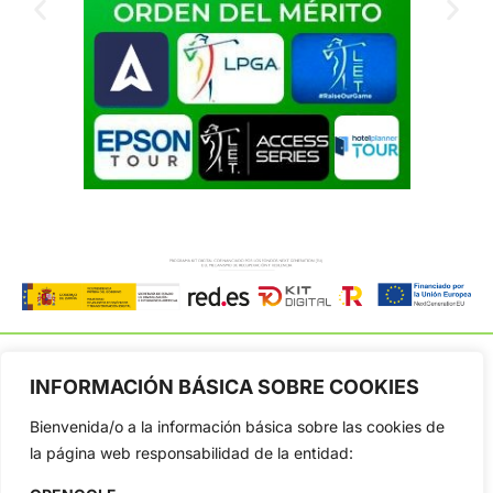
INFORMACIÓN BÁSICA SOBRE COOKIES
Bienvenida/o a la información básica sobre las cookies de
OpenGolf ofrece toda la actualidad, información del golf
profesional y amateur, resultados en directo, vídeos, noticias,
la página web responsabilidad de la entidad:
Jon Rahm, LIV Golf, PGA Tour, Ryder Cup, DP World Tour, LPGA
Tour...