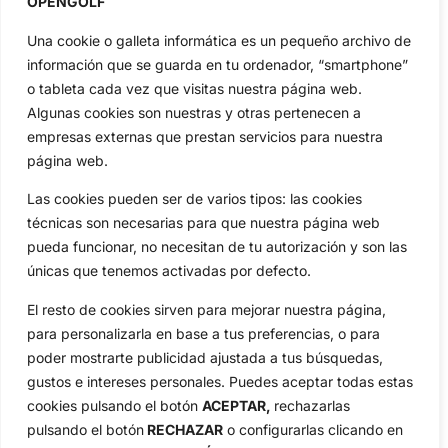
OPENGOLF
Categorias
Una cookie o galleta informática es un pequeño archivo de
Inicio
Jon Rahm
información que se guarda en tu ordenador, “smartphone”
Actualidad
Ryder Cup
o tableta cada vez que visitas nuestra página web.
Amateurs
Reglas
Algunas cookies son nuestras y otras pertenecen a
empresas externas que prestan servicios para nuestra
Circuitos
Vídeos
página web.
Especiales
De Interés
Las cookies pueden ser de varios tipos: las cookies
Compañía
técnicas son necesarias para que nuestra página web
Aviso Legal
pueda funcionar, no necesitan de tu autorización y son las
Política de Privacidad
únicas que tenemos activadas por defecto.
Política de Cookies
El resto de cookies sirven para mejorar nuestra página,
Publicidad
para personalizarla en base a tus preferencias, o para
Newsletters
poder mostrarte publicidad ajustada a tus búsquedas,
gustos e intereses personales. Puedes aceptar todas estas
cookies pulsando el botón
ACEPTAR,
rechazarlas
Copyright © 2025 OpenGolf | Diseño por
TecnoQuatre
pulsando el botón
RECHAZAR
o configurarlas clicando en