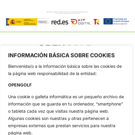
INFORMACIÓN BÁSICA SOBRE COOKIES
OpenGolf ofrece toda la actualidad, información del golf
profesional y amateur, resultados en directo, vídeos, noticias,
Bienvenida/o a la información básica sobre las cookies de
Jon Rahm, LIV Golf, PGA Tour, Ryder Cup, DP World Tour, LPGA
la página web responsabilidad de la entidad:
Tour...
OPENGOLF
Categorias
Inicio
Jon Rahm
Una cookie o galleta informática es un pequeño archivo de
Actualidad
Ryder Cup
información que se guarda en tu ordenador, “smartphone”
Amateurs
Reglas
o tableta cada vez que visitas nuestra página web.
Circuitos
Vídeos
Algunas cookies son nuestras y otras pertenecen a
empresas externas que prestan servicios para nuestra
Especiales
De Interés
página web.