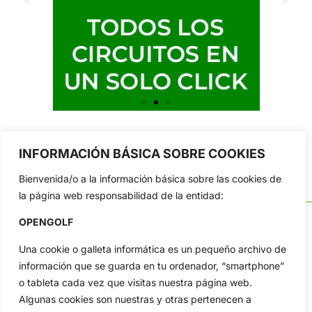
INFORMACIÓN BÁSICA SOBRE COOKIES
Bienvenida/o a la información básica sobre las cookies de
la página web responsabilidad de la entidad:
OPENGOLF
Una cookie o galleta informática es un pequeño archivo de
OpenGolf ofrece toda la actualidad, información del golf
información que se guarda en tu ordenador, “smartphone”
profesional y amateur, resultados en directo, vídeos, noticias,
o tableta cada vez que visitas nuestra página web.
Jon Rahm, LIV Golf, PGA Tour, Ryder Cup, DP World Tour, LPGA
Algunas cookies son nuestras y otras pertenecen a
Tour...