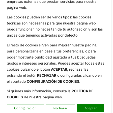
empresas externas que prestan servicios para nuestra
Categorias
página web.
Inicio
Jon Rahm
Las cookies pueden ser de varios tipos: las cookies
Actualidad
Ryder Cup
técnicas son necesarias para que nuestra página web
Amateurs
Reglas
pueda funcionar, no necesitan de tu autorización y son las
Circuitos
Vídeos
únicas que tenemos activadas por defecto.
Especiales
De Interés
El resto de cookies sirven para mejorar nuestra página,
Compañía
para personalizarla en base a tus preferencias, o para
Aviso Legal
poder mostrarte publicidad ajustada a tus búsquedas,
Política de Privacidad
gustos e intereses personales. Puedes aceptar todas estas
Política de Cookies
cookies pulsando el botón
ACEPTAR,
rechazarlas
Publicidad
pulsando el botón
RECHAZAR
o configurarlas clicando en
el apartado
CONFIGURACIÓN DE COOKIES
.
Newsletters
Si quieres más información, consulta la
POLÍTICA DE
COOKIES
de nuestra página web.
Copyright © 2025 OpenGolf | Diseño por
TecnoQuatre
Configuración
Rechazar
Aceptar