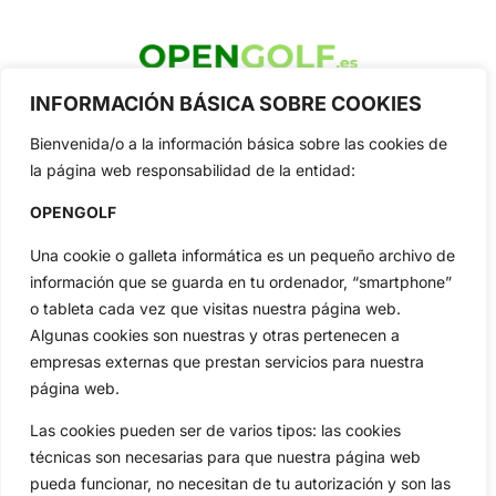
OpenGolf ofrece toda la actualidad, información del golf
INFORMACIÓN BÁSICA SOBRE COOKIES
profesional y amateur, resultados en directo, vídeos, noticias,
Jon Rahm, LIV Golf, PGA Tour, Ryder Cup, DP World Tour, LPGA
Bienvenida/o a la información básica sobre las cookies de
Tour...
la página web responsabilidad de la entidad:
Categorias
OPENGOLF
Inicio
Jon Rahm
Actualidad
Ryder Cup
Una cookie o galleta informática es un pequeño archivo de
Amateurs
Reglas
información que se guarda en tu ordenador, “smartphone”
o tableta cada vez que visitas nuestra página web.
Circuitos
Vídeos
Algunas cookies son nuestras y otras pertenecen a
Especiales
De Interés
empresas externas que prestan servicios para nuestra
Compañía
página web.
Aviso Legal
Las cookies pueden ser de varios tipos: las cookies
Política de Privacidad
técnicas son necesarias para que nuestra página web
Política de Cookies
pueda funcionar, no necesitan de tu autorización y son las