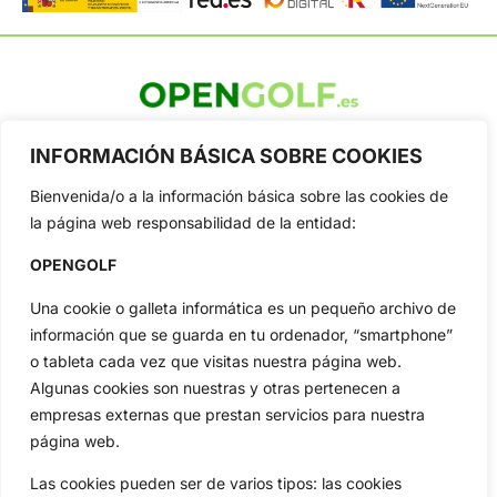
OpenGolf ofrece toda la actualidad, información del golf
profesional y amateur, resultados en directo, vídeos, noticias,
INFORMACIÓN BÁSICA SOBRE COOKIES
Jon Rahm, LIV Golf, PGA Tour, Ryder Cup, DP World Tour, LPGA
Tour...
Bienvenida/o a la información básica sobre las cookies de
la página web responsabilidad de la entidad:
Categorias
Inicio
Jon Rahm
OPENGOLF
Actualidad
Ryder Cup
Una cookie o galleta informática es un pequeño archivo de
Amateurs
Reglas
información que se guarda en tu ordenador, “smartphone”
Circuitos
Vídeos
o tableta cada vez que visitas nuestra página web.
Especiales
De Interés
Algunas cookies son nuestras y otras pertenecen a
empresas externas que prestan servicios para nuestra
Compañía
página web.
Aviso Legal
Política de Privacidad
Las cookies pueden ser de varios tipos: las cookies