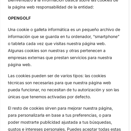
la página web responsabilidad de la entidad:
Categorias
Inicio
Jon Rahm
OPENGOLF
Actualidad
Ryder Cup
Una cookie o galleta informática es un pequeño archivo de
Amateurs
Reglas
información que se guarda en tu ordenador, “smartphone”
Circuitos
Vídeos
o tableta cada vez que visitas nuestra página web.
Especiales
De Interés
Algunas cookies son nuestras y otras pertenecen a
Compañía
empresas externas que prestan servicios para nuestra
Aviso Legal
página web.
Política de Privacidad
Las cookies pueden ser de varios tipos: las cookies
Política de Cookies
técnicas son necesarias para que nuestra página web
Publicidad
pueda funcionar, no necesitan de tu autorización y son las
únicas que tenemos activadas por defecto.
Newsletters
El resto de cookies sirven para mejorar nuestra página,
para personalizarla en base a tus preferencias, o para
Copyright © 2025 OpenGolf | Diseño por
TecnoQuatre
poder mostrarte publicidad ajustada a tus búsquedas,
gustos e intereses personales. Puedes aceptar todas estas