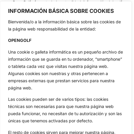
OpenGolf ofrece toda la actualidad, información del golf
profesional y amateur, resultados en directo, vídeos, noticias,
INFORMACIÓN BÁSICA SOBRE COOKIES
Jon Rahm, LIV Golf, PGA Tour, Ryder Cup, DP World Tour, LPGA
Tour...
Bienvenida/o a la información básica sobre las cookies de
Categorias
la página web responsabilidad de la entidad:
Inicio
Jon Rahm
OPENGOLF
Actualidad
Ryder Cup
Una cookie o galleta informática es un pequeño archivo de
Amateurs
Reglas
información que se guarda en tu ordenador, “smartphone”
Circuitos
Vídeos
o tableta cada vez que visitas nuestra página web.
Especiales
De Interés
Algunas cookies son nuestras y otras pertenecen a
Compañía
empresas externas que prestan servicios para nuestra
Aviso Legal
página web.
Política de Privacidad
Las cookies pueden ser de varios tipos: las cookies
Política de Cookies
técnicas son necesarias para que nuestra página web
Publicidad
pueda funcionar, no necesitan de tu autorización y son las
Newsletters
únicas que tenemos activadas por defecto.
El resto de cookies sirven para mejorar nuestra página,