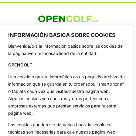
OpenGolf ofrece toda la actualidad, información del golf
INFORMACIÓN BÁSICA SOBRE COOKIES
profesional y amateur, resultados en directo, vídeos, noticias,
Jon Rahm, LIV Golf, PGA Tour, Ryder Cup, DP World Tour, LPGA
Bienvenida/o a la información básica sobre las cookies de
Tour...
la página web responsabilidad de la entidad:
Categorias
Inicio
Jon Rahm
OPENGOLF
Actualidad
Ryder Cup
Una cookie o galleta informática es un pequeño archivo de
Amateurs
Reglas
información que se guarda en tu ordenador, “smartphone”
Circuitos
Vídeos
o tableta cada vez que visitas nuestra página web.
Especiales
De Interés
Algunas cookies son nuestras y otras pertenecen a
empresas externas que prestan servicios para nuestra
Compañía
página web.
Aviso Legal
Política de Privacidad
Las cookies pueden ser de varios tipos: las cookies
Política de Cookies
técnicas son necesarias para que nuestra página web