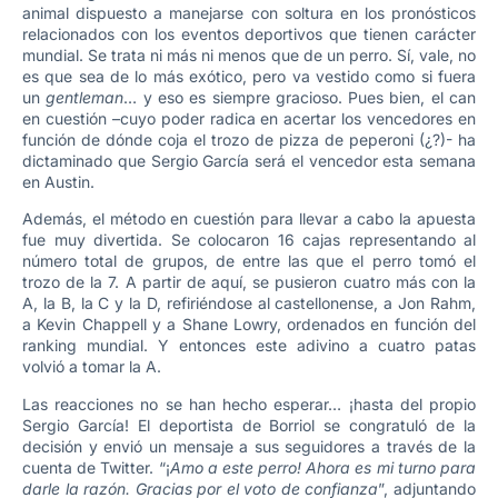
animal dispuesto a manejarse con soltura en los pronósticos
relacionados con los eventos deportivos que tienen carácter
mundial. Se trata ni más ni menos que de un perro. Sí, vale, no
es que sea de lo más exótico, pero va vestido como si fuera
un
gentleman
… y eso es siempre gracioso. Pues bien, el can
en cuestión –cuyo poder radica en acertar los vencedores en
función de dónde coja el trozo de pizza de peperoni (¿?)- ha
dictaminado que Sergio García será el vencedor esta semana
en Austin.
Además, el método en cuestión para llevar a cabo la apuesta
fue muy divertida. Se colocaron 16 cajas representando al
número total de grupos, de entre las que el perro tomó el
trozo de la 7. A partir de aquí, se pusieron cuatro más con la
A, la B, la C y la D, refiriéndose al castellonense, a Jon Rahm,
a Kevin Chappell y a Shane Lowry, ordenados en función del
ranking mundial. Y entonces este adivino a cuatro patas
volvió a tomar la A.
Las reacciones no se han hecho esperar… ¡hasta del propio
Sergio García! El deportista de Borriol se congratuló de la
decisión y envió un mensaje a sus seguidores a través de la
cuenta de Twitter. “¡
Amo a este perro! Ahora es mi turno para
darle la razón. Gracias por el voto de confianza
”, adjuntando