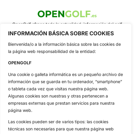
OpenGolf ofrece toda la actualidad, información del golf
profesional y amateur, resultados en directo, vídeos, noticias,
INFORMACIÓN BÁSICA SOBRE COOKIES
Jon Rahm, LIV Golf, PGA Tour, Ryder Cup, DP World Tour, LPGA
Tour...
Bienvenida/o a la información básica sobre las cookies de
Categorias
la página web responsabilidad de la entidad:
Inicio
Jon Rahm
OPENGOLF
Actualidad
Ryder Cup
Una cookie o galleta informática es un pequeño archivo de
Amateurs
Reglas
información que se guarda en tu ordenador, “smartphone”
Circuitos
Vídeos
o tableta cada vez que visitas nuestra página web.
Especiales
De Interés
Algunas cookies son nuestras y otras pertenecen a
Compañía
empresas externas que prestan servicios para nuestra
Aviso Legal
página web.
Política de Privacidad
Las cookies pueden ser de varios tipos: las cookies
Política de Cookies
técnicas son necesarias para que nuestra página web
Publicidad