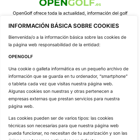
OpenGolf ofrece toda la actualidad, información del golf
profesional y amateur, resultados en directo, vídeos, noticias,
Jon Rahm, LIV Golf, PGA Tour, Ryder Cup, DP World Tour, LPGA
INFORMACIÓN BÁSICA SOBRE COOKIES
Tour...
Bienvenida/o a la información básica sobre las cookies de
Categorias
la página web responsabilidad de la entidad:
Inicio
Jon Rahm
OPENGOLF
Actualidad
Ryder Cup
Amateurs
Reglas
Una cookie o galleta informática es un pequeño archivo de
Circuitos
Vídeos
información que se guarda en tu ordenador, “smartphone”
Especiales
De Interés
o tableta cada vez que visitas nuestra página web.
Algunas cookies son nuestras y otras pertenecen a
Compañía
empresas externas que prestan servicios para nuestra
Aviso Legal
página web.
Política de Privacidad
Las cookies pueden ser de varios tipos: las cookies
Política de Cookies
técnicas son necesarias para que nuestra página web
Publicidad
pueda funcionar, no necesitan de tu autorización y son las
Newsletters