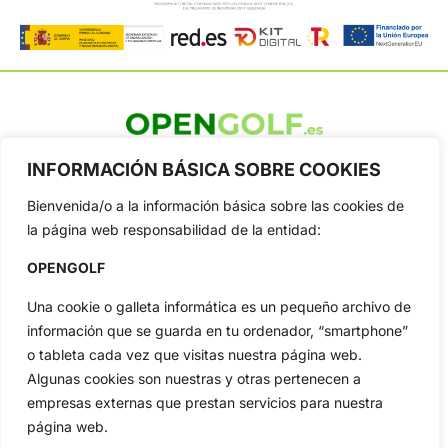
OpenGolf ofrece toda la actualidad, información del golf
INFORMACIÓN BÁSICA SOBRE COOKIES
profesional y amateur, resultados en directo, vídeos, noticias,
Jon Rahm, LIV Golf, PGA Tour, Ryder Cup, DP World Tour, LPGA
Bienvenida/o a la información básica sobre las cookies de
Tour...
la página web responsabilidad de la entidad:
Categorias
OPENGOLF
Inicio
Jon Rahm
Actualidad
Ryder Cup
Una cookie o galleta informática es un pequeño archivo de
Amateurs
Reglas
información que se guarda en tu ordenador, “smartphone”
o tableta cada vez que visitas nuestra página web.
Circuitos
Vídeos
Algunas cookies son nuestras y otras pertenecen a
Especiales
De Interés
empresas externas que prestan servicios para nuestra
Compañía
página web.
Aviso Legal