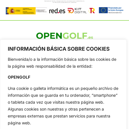
OpenGolf ofrece toda la actualidad, información del golf
INFORMACIÓN BÁSICA SOBRE COOKIES
profesional y amateur, resultados en directo, vídeos, noticias,
Jon Rahm, LIV Golf, PGA Tour, Ryder Cup, DP World Tour, LPGA
Bienvenida/o a la información básica sobre las cookies de
Tour...
la página web responsabilidad de la entidad:
Categorias
OPENGOLF
Inicio
Jon Rahm
Actualidad
Ryder Cup
Una cookie o galleta informática es un pequeño archivo de
Amateurs
Reglas
información que se guarda en tu ordenador, “smartphone”
o tableta cada vez que visitas nuestra página web.
Circuitos
Vídeos
Algunas cookies son nuestras y otras pertenecen a
Especiales
De Interés
empresas externas que prestan servicios para nuestra
Compañía
página web.
Aviso Legal