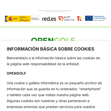
INFORMACIÓN BÁSICA SOBRE COOKIES
OpenGolf ofrece toda la actualidad, información del golf
profesional y amateur, resultados en directo, vídeos, noticias,
Bienvenida/o a la información básica sobre las cookies de
Jon Rahm, LIV Golf, PGA Tour, Ryder Cup, DP World Tour, LPGA
Tour...
la página web responsabilidad de la entidad:
Categorias
OPENGOLF
Inicio
Jon Rahm
Una cookie o galleta informática es un pequeño archivo de
Actualidad
Ryder Cup
información que se guarda en tu ordenador, “smartphone”
Amateurs
Reglas
o tableta cada vez que visitas nuestra página web.
Circuitos
Vídeos
Algunas cookies son nuestras y otras pertenecen a
Especiales
De Interés
empresas externas que prestan servicios para nuestra