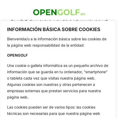
OpenGolf ofrece toda la actualidad, información del golf
profesional y amateur, resultados en directo, vídeos, noticias,
INFORMACIÓN BÁSICA SOBRE COOKIES
Jon Rahm, LIV Golf, PGA Tour, Ryder Cup, DP World Tour, LPGA
Tour...
Bienvenida/o a la información básica sobre las cookies de
Categorias
la página web responsabilidad de la entidad:
Inicio
Jon Rahm
OPENGOLF
Actualidad
Ryder Cup
Una cookie o galleta informática es un pequeño archivo de
Amateurs
Reglas
información que se guarda en tu ordenador, “smartphone”
Circuitos
Vídeos
o tableta cada vez que visitas nuestra página web.
Especiales
De Interés
Algunas cookies son nuestras y otras pertenecen a
Compañía
empresas externas que prestan servicios para nuestra
Aviso Legal
página web.
Política de Privacidad
Las cookies pueden ser de varios tipos: las cookies
Política de Cookies
técnicas son necesarias para que nuestra página web
Publicidad