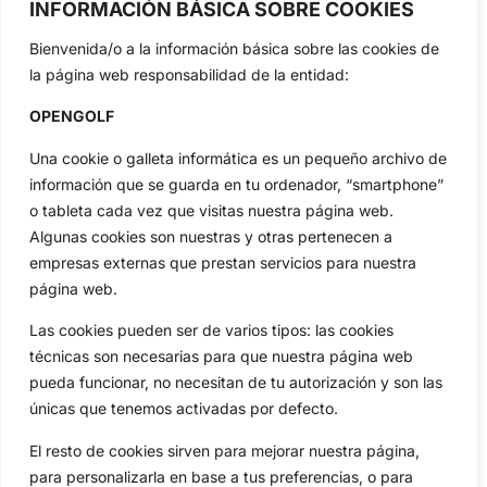
INFORMACIÓN BÁSICA SOBRE COOKIES
Jon Rahm, LIV Golf, PGA Tour, Ryder Cup, DP World Tour, LPGA
Tour...
Bienvenida/o a la información básica sobre las cookies de
Categorias
la página web responsabilidad de la entidad:
Inicio
Jon Rahm
OPENGOLF
Actualidad
Ryder Cup
Amateurs
Reglas
Una cookie o galleta informática es un pequeño archivo de
Circuitos
Vídeos
información que se guarda en tu ordenador, “smartphone”
o tableta cada vez que visitas nuestra página web.
Especiales
De Interés
Algunas cookies son nuestras y otras pertenecen a
Compañía
empresas externas que prestan servicios para nuestra
Aviso Legal
página web.
Política de Privacidad
Las cookies pueden ser de varios tipos: las cookies
Política de Cookies
técnicas son necesarias para que nuestra página web
Publicidad
pueda funcionar, no necesitan de tu autorización y son las
Newsletters
únicas que tenemos activadas por defecto.
El resto de cookies sirven para mejorar nuestra página,
Copyright © 2025 OpenGolf | Diseño por
TecnoQuatre
para personalizarla en base a tus preferencias, o para