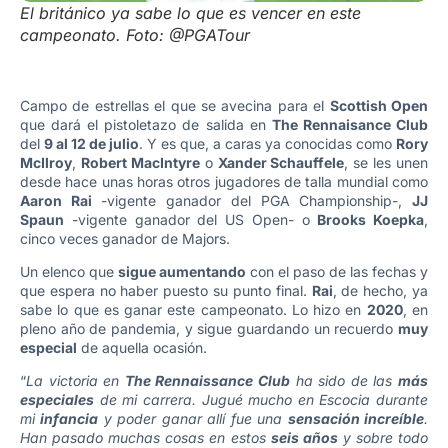
El británico ya sabe lo que es vencer en este
campeonato. Foto: @PGATour
Campo de estrellas el que se avecina para el
Scottish Open
que dará el pistoletazo de salida en
The Rennaisance Club
del
9 al 12 de julio
. Y es que, a caras ya conocidas como
Rory
McIlroy
,
Robert MacIntyre
o
Xander Schauffele
, se les unen
desde hace unas horas otros jugadores de talla mundial como
Aaron Rai
-vigente ganador del PGA Championship-,
JJ
Spaun
-vigente ganador del US Open- o
Brooks Koepka
,
cinco veces ganador de Majors.
Un elenco que
sigue aumentando
con el paso de las fechas y
que espera no haber puesto su punto final.
Rai
, de hecho, ya
sabe lo que es ganar este campeonato. Lo hizo en
2020
, en
pleno año de pandemia, y sigue guardando un recuerdo
muy
especial
de aquella ocasión.
“
La victoria en
The Rennaissance Club
ha sido de las
más
especiales
de mi carrera. Jugué mucho en Escocia durante
mi
infancia
y poder ganar allí fue una
sensación increíble
.
Han pasado muchas cosas en estos
seis años
y sobre todo