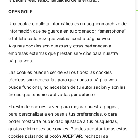
OPENGOLF
Una cookie o galleta informática es un pequeño archivo de
información que se guarda en tu ordenador, “smartphone”
OpenGolf ofrece toda la actualidad, información del golf
o tableta cada vez que visitas nuestra página web.
profesional y amateur, resultados en directo, vídeos, noticias,
Algunas cookies son nuestras y otras pertenecen a
Jon Rahm, LIV Golf, PGA Tour, Ryder Cup, DP World Tour, LPGA
empresas externas que prestan servicios para nuestra
Tour...
página web.
Categorias
Las cookies pueden ser de varios tipos: las cookies
Inicio
Jon Rahm
técnicas son necesarias para que nuestra página web
Actualidad
Ryder Cup
pueda funcionar, no necesitan de tu autorización y son las
Amateurs
Reglas
únicas que tenemos activadas por defecto.
Circuitos
Vídeos
El resto de cookies sirven para mejorar nuestra página,
Especiales
De Interés
para personalizarla en base a tus preferencias, o para
Compañía
poder mostrarte publicidad ajustada a tus búsquedas,
Aviso Legal
gustos e intereses personales. Puedes aceptar todas estas
Política de Privacidad
cookies pulsando el botón
ACEPTAR,
rechazarlas