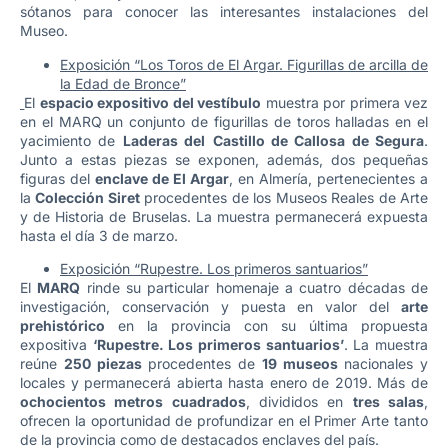
sótanos para conocer las interesantes instalaciones del
Museo.
Exposición “Los Toros de El Argar. Figurillas de arcilla de
la Edad de Bronce”
El
espacio expositivo del vestíbulo
muestra por primera vez
en el MARQ un conjunto de figurillas de toros halladas en el
yacimiento de
Laderas del
Castillo de Callosa de Segura
.
Junto a estas piezas se exponen, además, dos pequeñas
figuras del
enclave de El Argar
, en Almería, pertenecientes a
la
Colección Siret
procedentes de los Museos Reales de Arte
y de Historia de Bruselas. La muestra permanecerá expuesta
hasta el día 3 de marzo.
Exposición “Rupestre. Los primeros santuarios”
El
MARQ
rinde su particular homenaje a cuatro décadas de
investigación, conservación y puesta en valor del
arte
prehistórico
en la provincia con su última propuesta
expositiva
‘Rupestre. Los primeros santuarios’
. La muestra
reúne
250 piezas
procedentes de
19 museos
nacionales y
locales y permanecerá abierta hasta enero de 2019. Más de
ochocientos metros cuadrados
, divididos en
tres salas
,
ofrecen la oportunidad de profundizar en el Primer Arte tanto
de la provincia como de destacados enclaves del país.