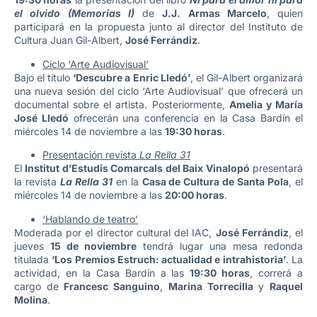
el olvido (Memorias I)
de
J.J. Armas Marcelo
, quien
participará en la propuesta junto al director del Instituto de
Cultura Juan Gil-Albert,
José Ferrándiz
.
Ciclo ‘Arte Audiovisual’
Bajo el título
‘Descubre a Enric Lledó’
, el Gil-Albert organizará
una nueva sesión del ciclo ‘Arte Audiovisual’ que ofrecerá un
documental sobre el artista. Posteriormente,
Amelia y María
José Lledó
ofrecerán una conferencia en la Casa Bardín el
miércoles 14 de noviembre a las
19:30 horas
.
Presentación revista
La Rella 31
El
Institut d’Estudis Comarcals del Baix Vinalopó
presentará
la revista
La Rella 31
en la
Casa de Cultura de Santa Pola
, el
miércoles 14 de noviembre a las
20:00 horas
.
‘Hablando de teatro’
Moderada por el director cultural del IAC,
José Ferrándiz
, el
jueves
15 de noviembre
tendrá lugar una mesa redonda
titulada
‘Los Premios Estruch: actualidad e intrahistoria’
. La
actividad, en la Casa Bardín a las
19:30 horas
, correrá a
cargo de
Francesc Sanguino
,
Marina Torrecilla
y
Raquel
Molina
.