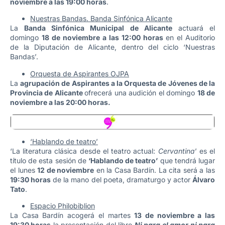
noviembre a las 19:00 horas
.
Nuestras Bandas. Banda Sinfónica Alicante
La
Banda Sinfónica Municipal de Alicante
actuará el
domingo
18 de noviembre a las 12:00 horas
en el Auditorio
de la Diputación de Alicante, dentro del ciclo ‘Nuestras
Bandas’.
Orquesta de Aspirantes OJPA
La
agrupación de Aspirantes a la Orquesta de Jóvenes de la
Provincia de Alicante
ofrecerá una audición el domingo
18 de
noviembre a las 20:00 horas.
‘Hablando de teatro’
‘La literatura clásica desde el teatro actual:
Cervantina
’ es el
título de esta sesión de
‘Hablando de teatro’
que tendrá lugar
el lunes
12 de noviembre
en la Casa Bardín. La cita será a las
19:30 horas
de la mano del poeta, dramaturgo y actor
Álvaro
Tato
.
Espacio Philobiblion
La Casa Bardín acogerá el martes
13 de noviembre a las
19:30 horas
la presentación del libro
Ni para el amor ni para