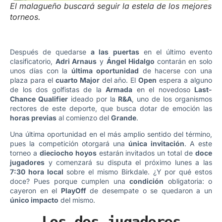
El malagueño buscará seguir la estela de los mejores
torneos.
Después de quedarse
a las puertas
en el último evento
clasificatorio,
Adri Arnaus
y
Ángel Hidalgo
contarán en solo
unos días con la
última oportunidad
de hacerse con una
plaza para el
cuarto Major
del año. El
Open
espera a alguno
de los dos golfistas de la
Armada
en el novedoso
Last-
Chance Qualifier
ideado por la
R&A
, uno de los organismos
rectores de este deporte, que busca dotar de emoción las
horas previas
al comienzo del
Grande
.
Una última oportunidad en el más amplio sentido del término,
pues la competición otorgará una
única invitación
. A este
torneo a
dieciocho hoyos
estarán invitados un total de
doce
jugadores
y comenzará su disputa el próximo lunes a las
7:30 hora local
sobre el mismo Birkdale. ¿Y por qué estos
doce? Pues porque cumplen una
condición
obligatoria: o
cayeron en el
PlayOff
de desempate o se quedaron a un
único impacto
del mismo.
Los dos jugadores