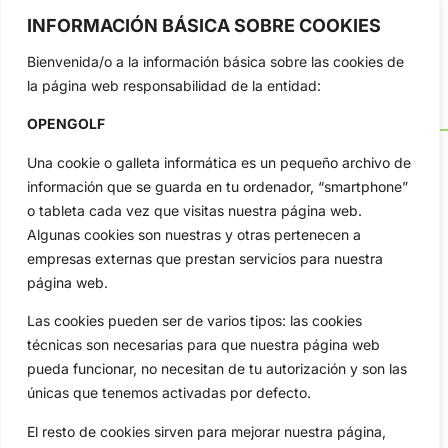
INFORMACIÓN BÁSICA SOBRE COOKIES
Bienvenida/o a la información básica sobre las cookies de
la página web responsabilidad de la entidad:
OPENGOLF
Una cookie o galleta informática es un pequeño archivo de
información que se guarda en tu ordenador, “smartphone”
o tableta cada vez que visitas nuestra página web.
OpenGolf ofrece toda la actualidad, información del golf
Algunas cookies son nuestras y otras pertenecen a
profesional y amateur, resultados en directo, vídeos, noticias,
Jon Rahm, LIV Golf, PGA Tour, Ryder Cup, DP World Tour, LPGA
empresas externas que prestan servicios para nuestra
Tour...
página web.
Categorias
Las cookies pueden ser de varios tipos: las cookies
Inicio
Jon Rahm
técnicas son necesarias para que nuestra página web
Actualidad
Ryder Cup
pueda funcionar, no necesitan de tu autorización y son las
Amateurs
Reglas
únicas que tenemos activadas por defecto.
Circuitos
Vídeos
El resto de cookies sirven para mejorar nuestra página,
Especiales
De Interés