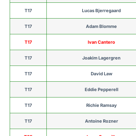
T17
Lucas Bjerregaard
T17
Adam Blomme
T17
Ivan Cantero
T17
Joakim Lagergren
T17
David Law
T17
Eddie Pepperell
T17
Richie Ramsay
T17
Antoine Rozner