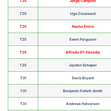
T25
Jorge Campillo
T25
Ugo Coussaud
T25
Nacho Elvira
T25
Ewen Ferguson
T25
Alfredo Gª-Heredia
T25
Jayden Schaper
T31
Davis Bryant
T31
Benjamin Follett-Smith
T31
Andreas Halvorsen