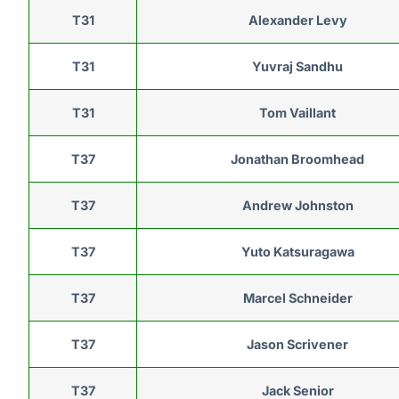
T31
Alexander Levy
T31
Yuvraj Sandhu
T31
Tom Vaillant
T37
Jonathan Broomhead
T37
Andrew Johnston
T37
Yuto Katsuragawa
T37
Marcel Schneider
T37
Jason Scrivener
T37
Jack Senior