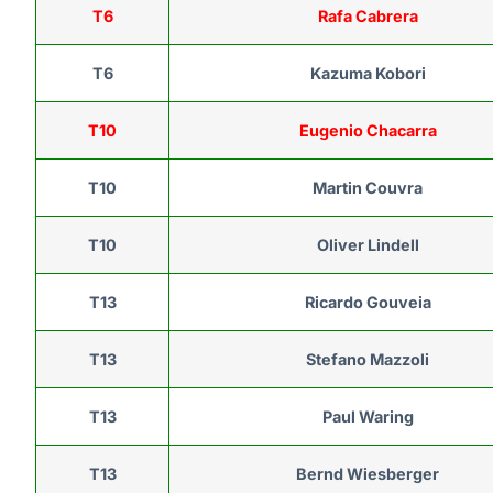
T6
Rafa Cabrera
T6
Kazuma Kobori
T10
Eugenio Chacarra
T10
Martin Couvra
T10
Oliver Lindell
T13
Ricardo Gouveia
T13
Stefano Mazzoli
T13
Paul Waring
T13
Bernd Wiesberger