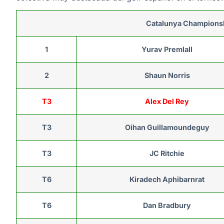
Catalunya Championsh
1
Yurav Premlall
2
Shaun Norris
T3
Alex Del Rey
T3
Oihan Guillamoundeguy
T3
JC Ritchie
T6
Kiradech Aphibarnrat
T6
Dan Bradbury