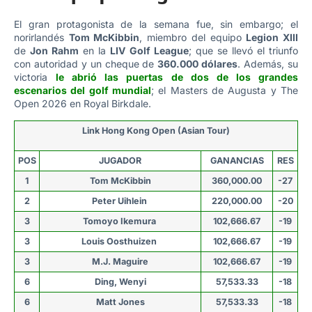
El gran protagonista de la semana fue, sin embargo; el
norirlandés
Tom McKibbin
, miembro del equipo
Legion XIII
de
Jon Rahm
en la
LIV Golf League
; que se llevó el triunfo
con autoridad y un cheque de
360.000 dólares
. Además, su
victoria
le abrió las puertas de dos de los grandes
escenarios del golf mundial
; el Masters de Augusta y The
Open 2026 en Royal Birkdale.
Link Hong Kong Open (Asian Tour)
POS
JUGADOR
GANANCIAS
RES
1
Tom McKibbin
360,000.00
-27
2
Peter Uihlein
220,000.00
-20
3
Tomoyo Ikemura
102,666.67
-19
3
Louis Oosthuizen
102,666.67
-19
3
M.J. Maguire
102,666.67
-19
6
Ding, Wenyi
57,533.33
-18
6
Matt Jones
57,533.33
-18