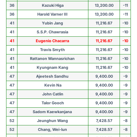
36
Kazuki Higa
13,200.00
-11
36
Harold Varner III
13,200.00
-11
41
Yubin Jang
11,216.67
-10
41
S.S.P. Chawrasia
11,216.67
-10
41
Eugenio Chacarra
11,216.67
-10
41
Travis Smyth
11,216.67
-10
41
Rattanon Wannasrichan
11,216.67
-10
41
Kyungnam Kang
11,216.67
-10
47
Ajeetesh Sandhu
9,400.00
-9
47
Kevin Na
9,400.00
-9
47
John Catlin
9,400.00
-9
47
Talor Gooch
9,400.00
-9
47
Sadom Kaewkanjana
9,400.00
-9
52
Jeunghun Wang
7,428.57
-8
52
Chang, Wei-lun
7,428.57
-8