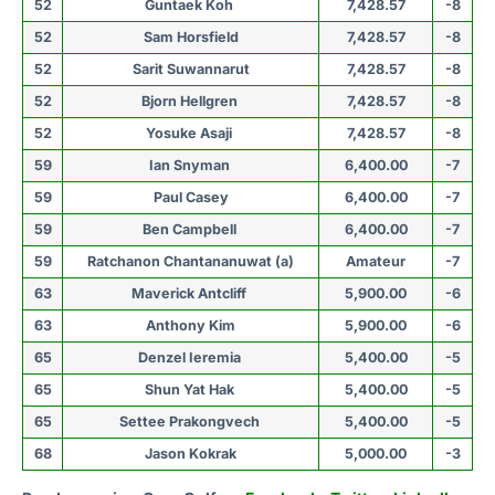
52
Guntaek Koh
7,428.57
-8
52
Sam Horsfield
7,428.57
-8
52
Sarit Suwannarut
7,428.57
-8
52
Bjorn Hellgren
7,428.57
-8
52
Yosuke Asaji
7,428.57
-8
59
Ian Snyman
6,400.00
-7
59
Paul Casey
6,400.00
-7
59
Ben Campbell
6,400.00
-7
59
Ratchanon Chantananuwat (a)
Amateur
-7
63
Maverick Antcliff
5,900.00
-6
63
Anthony Kim
5,900.00
-6
65
Denzel Ieremia
5,400.00
-5
65
Shun Yat Hak
5,400.00
-5
65
Settee Prakongvech
5,400.00
-5
68
Jason Kokrak
5,000.00
-3