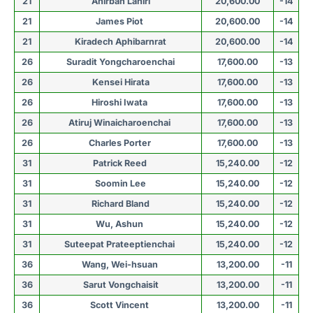
21
Anirban Lahiri
20,600.00
-14
21
James Piot
20,600.00
-14
21
Kiradech Aphibarnrat
20,600.00
-14
26
Suradit Yongcharoenchai
17,600.00
-13
26
Kensei Hirata
17,600.00
-13
26
Hiroshi Iwata
17,600.00
-13
26
Atiruj Winaicharoenchai
17,600.00
-13
26
Charles Porter
17,600.00
-13
31
Patrick Reed
15,240.00
-12
31
Soomin Lee
15,240.00
-12
31
Richard Bland
15,240.00
-12
31
Wu, Ashun
15,240.00
-12
31
Suteepat Prateeptienchai
15,240.00
-12
36
Wang, Wei-hsuan
13,200.00
-11
36
Sarut Vongchaisit
13,200.00
-11
36
Scott Vincent
13,200.00
-11