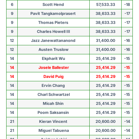
6
Scott Hend
57,533.33
-18
9
Pavit Tangkamolprasert
38,633.33
-17
9
Thomas Pieters
38,633.33
-17
9
Charles Howell III
38,633.33
-17
12
Jazz Janewattananond
31,400.00
-16
12
Austen Truslow
31,400.00
-16
14
Ekpharit Wu
25,414.29
-15
14
Josele Ballester
25,414.29
-15
14
David Puig
25,414.29
-15
14
Ervin Chang
25,414.29
-15
14
Charl Schwartzel
25,414.29
-15
14
Micah Shin
25,414.29
-15
14
Poom Saksansin
25,414.29
-15
21
Kieran Vincent
20,600.00
-14
21
Miguel Tabuena
20,600.00
-14