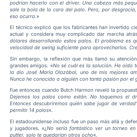
podrían hacerlo con el driver. Una cabeza más pequeñ
sale la bola de la cara del palo. Pero, por desgrac
eso ocurra
.»
El técnico explicó que los fabricantes han invertido ci
actual y considera muy complicado dar marcha atrás
dólares desarrollando estos palos. El problema es q
velocidad de swing suficiente para aprovecharlos. Cre
Sin embargo, la reflexión que más llamó su atenció
grandes amigos. «
No sé cuál es la solución. He oído 
la dio José María Olazábal, uno de mis mejores am
Nunca he conocido a alguien con tanta pasión por el 
Fue entonces cuando Butch Harmon reveló la propuest
Dejemos los palos como están. No toquemos el dri
Entonces descubriremos quién sabe jugar de verdad’.
permitir 14 palos
«.
El estadounidense incluso fue un paso más allá y defe
y jugadores. «¿
No sería fantástico ver un torneo en 
putter, solo te quedarían otros ocho
«.