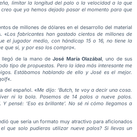
a, limitar la longitud del palo o la velocidad a la que
ia, creo que ya hemos dejado pasar el momento para que
entos de millones de dólares en el desarrollo del material
. «
Los fabricantes han gastado cientos de millones de
ue el jugador medio, con hándicap 15 o 16, no tiene la
e que sí, y por eso los compra
«.
n llegó de la mano de
José María Olazábal
, uno de sus
todo tipo de propuestas. Pero la idea más interesante me
igos. Estábamos hablando de ello y José es el mejor.
golf
«.
a del español. «
Me dijo: ‘Butch, te voy a decir una cosa.
ver ni la bola. Pasemos de 14 palos a nueve palos.
 Y pensé: ‘Eso es brillante’. No sé ni cómo llegamos a
ndió que sería un formato muy atractivo para aficionados
el que solo pudieras utilizar nueve palos? Si llevas un