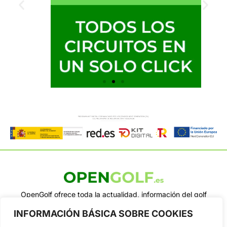
OpenGolf ofrece toda la actualidad, información del golf
profesional y amateur, resultados en directo, vídeos, noticias,
INFORMACIÓN BÁSICA SOBRE COOKIES
Jon Rahm, LIV Golf, PGA Tour, Ryder Cup, DP World Tour, LPGA
Tour...