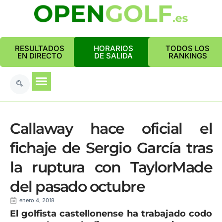
RESULTADOS
HORARIOS
TODOS LOS
EN DIRECTO
DE SALIDA
RANKINGS
Callaway hace oficial el
fichaje de Sergio García tras
la ruptura con TaylorMade
del pasado octubre
enero 4, 2018
El golfista castellonense ha trabajado codo