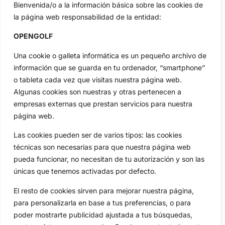
Bienvenida/o a la información básica sobre las cookies de
Categorias
la página web responsabilidad de la entidad:
Inicio
Jon Rahm
OPENGOLF
Actualidad
Ryder Cup
Amateurs
Reglas
Una cookie o galleta informática es un pequeño archivo de
Circuitos
Vídeos
información que se guarda en tu ordenador, “smartphone”
o tableta cada vez que visitas nuestra página web.
Especiales
De Interés
Algunas cookies son nuestras y otras pertenecen a
Compañía
empresas externas que prestan servicios para nuestra
Aviso Legal
página web.
Política de Privacidad
Las cookies pueden ser de varios tipos: las cookies
Política de Cookies
técnicas son necesarias para que nuestra página web
Publicidad
pueda funcionar, no necesitan de tu autorización y son las
Newsletters
únicas que tenemos activadas por defecto.
El resto de cookies sirven para mejorar nuestra página,
Copyright © 2025 OpenGolf | Diseño por
TecnoQuatre
para personalizarla en base a tus preferencias, o para
poder mostrarte publicidad ajustada a tus búsquedas,