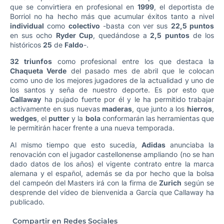
que se convirtiera en profesional en
1999
, el deportista de
Borriol no ha hecho más que acumular éxitos tanto a nivel
individual
como
colectivo
-basta con ver sus
22,5 puntos
en sus ocho
Ryder Cup
, quedándose a
2,5 puntos
de los
históricos
25
de
Faldo
-.
32 triunfos
como profesional entre los que destaca la
Chaqueta Verde
del pasado mes de abril que le colocan
como uno de los mejores jugadores de la actualidad y uno de
los santos y seña de nuestro deporte. Es por esto que
Callaway
ha pujado fuerte por él y le ha permitido trabajar
activamente en sus nuevas
maderas
, que junto a los
hierros
,
wedges
, el
putter
y la
bola
conformarán las herramientas que
le permitirán hacer frente a una nueva temporada.
Al mismo tiempo que esto sucedía,
Adidas
anunciaba la
renovación con el jugador castellonense ampliando (no se han
dado datos de los años) el vigente contrato entre la marca
alemana y el español, además se da por hecho que la bolsa
del campeón del Masters irá con la firma de
Zurich
según se
desprende del vídeo de bienvenida a García que Callaway ha
publicado.
Compartir en Redes Sociales