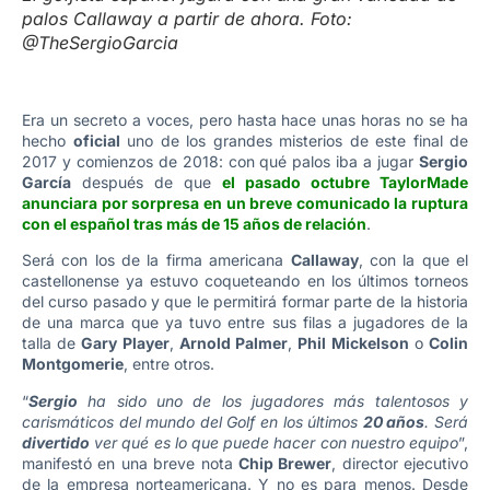
palos Callaway a partir de ahora. Foto:
@TheSergioGarcia
Era un secreto a voces, pero hasta hace unas horas no se ha
hecho
oficial
uno de los grandes misterios de este final de
2017 y comienzos de 2018: con qué palos iba a jugar
Sergio
García
después de que
el pasado octubre TaylorMade
anunciara por sorpresa en un breve comunicado la ruptura
con el español tras más de 15 años de relación
.
Será con los de la firma americana
Callaway
, con la que el
castellonense ya estuvo coqueteando en los últimos torneos
del curso pasado y que le permitirá formar parte de la historia
de una marca que ya tuvo entre sus filas a jugadores de la
talla de
Gary Player
,
Arnold Palmer
,
Phil Mickelson
o
Colin
Montgomerie
, entre otros.
“
Sergio
ha sido uno de los jugadores más talentosos y
carismáticos del mundo del Golf en los últimos
20 años
. Será
divertido
ver qué es lo que puede hacer con nuestro equipo
”,
manifestó en una breve nota
Chip Brewer
, director ejecutivo
de la empresa norteamericana. Y no es para menos. Desde