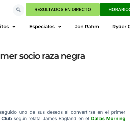
RESULTADOS EN DIRECTO
HORARIOS
itos
Especiales
Jon Rahm
Ryder 
imer socio raza negra
guido uno de sus deseos al convertirse en el primer
 Club
según relata James Ragland en el
Dallas Morning