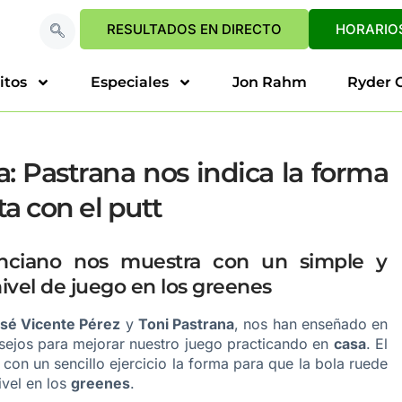
RESULTADOS EN DIRECTO
HORARIOS
itos
Especiales
Jon Rahm
Ryder 
: Pastrana nos indica la forma
ta con el putt
lenciano nos muestra con un simple y
ivel de juego en los greenes
sé Vicente Pérez
y
Toni Pastrana
, nos han enseñado en
sejos para mejorar nuestro juego practicando en
casa
. El
 con un sencillo ejercicio la forma para que la bola ruede
ivel en los
greenes
.