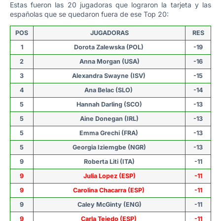
Estas fueron las 20 jugadoras que lograron la tarjeta y las
españolas que se quedaron fuera de ese Top 20:
POS
JUGADORAS
RES
1
Dorota Zalewska (POL)
-19
2
Anna Morgan (USA)
-16
3
Alexandra Swayne (ISV)
-15
4
Ana Belac (SLO)
-14
5
Hannah Darling (SCO)
-13
5
Aine Donegan (IRL)
-13
5
Emma Grechi (FRA)
-13
5
Georgia Iziemgbe (NGR)
-13
9
Roberta Liti (ITA)
-11
9
Julia Lopez (ESP)
-11
9
Carolina Chacarra (ESP)
-11
9
Caley McGinty (ENG)
-11
9
Carla Tejedo (ESP)
-11