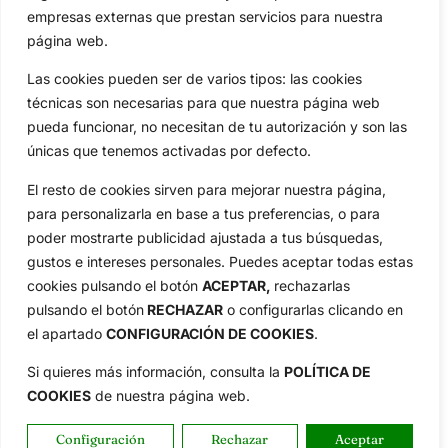
empresas externas que prestan servicios para nuestra
página web.
Las cookies pueden ser de varios tipos: las cookies
técnicas son necesarias para que nuestra página web
pueda funcionar, no necesitan de tu autorización y son las
únicas que tenemos activadas por defecto.
El resto de cookies sirven para mejorar nuestra página,
para personalizarla en base a tus preferencias, o para
poder mostrarte publicidad ajustada a tus búsquedas,
gustos e intereses personales. Puedes aceptar todas estas
cookies pulsando el botón
ACEPTAR,
rechazarlas
pulsando el botón
RECHAZAR
o configurarlas clicando en
el apartado
CONFIGURACIÓN DE COOKIES
.
Reciba las últimas noticias del golf,
Si quieres más información, consulta la
POLÍTICA DE
directamente en su bandeja de entrada.
COOKIES
de nuestra página web.
NEWSLETTERS
Configuración
Rechazar
Aceptar