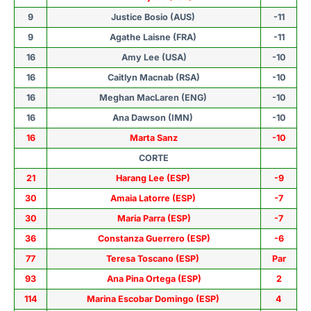
9
Justice Bosio (AUS)
-11
9
Agathe Laisne (FRA)
-11
16
Amy Lee (USA)
-10
16
Caitlyn Macnab (RSA)
-10
16
Meghan MacLaren (ENG)
-10
16
Ana Dawson (IMN)
-10
16
Marta Sanz
-10
CORTE
21
Harang Lee (ESP)
-9
30
Amaia Latorre (ESP)
-7
30
Maria Parra (ESP)
-7
36
Constanza Guerrero (ESP)
-6
77
Teresa Toscano (ESP)
Par
93
Ana Pina Ortega (ESP)
2
114
Marina Escobar Domingo (ESP)
4