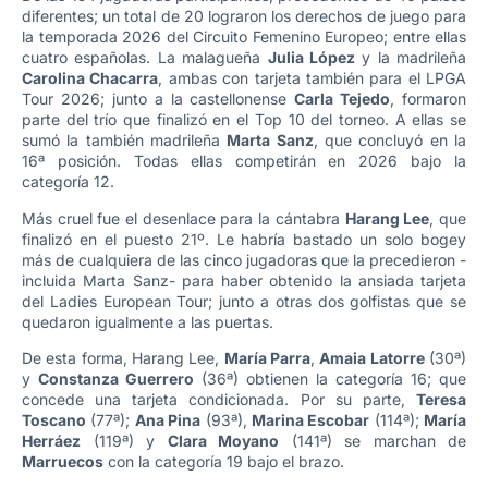
diferentes; un total de 20 lograron los derechos de juego para
la temporada 2026 del Circuito Femenino Europeo; entre ellas
cuatro españolas. La malagueña
Julia López
y la madrileña
Carolina Chacarra
, ambas con tarjeta también para el LPGA
Tour 2026; junto a la castellonense
Carla Tejedo
, formaron
parte del trío que finalizó en el Top 10 del torneo. A ellas se
sumó la también madrileña
Marta Sanz
, que concluyó en la
16ª posición. Todas ellas competirán en 2026 bajo la
categoría 12.
Más cruel fue el desenlace para la cántabra
Harang Lee
, que
finalizó en el puesto 21º. Le habría bastado un solo bogey
más de cualquiera de las cinco jugadoras que la precedieron -
incluida Marta Sanz- para haber obtenido la ansiada tarjeta
del Ladies European Tour; junto a otras dos golfistas que se
quedaron igualmente a las puertas.
De esta forma, Harang Lee,
María Parra
,
Amaia Latorre
(30ª)
y
Constanza Guerrero
(36ª) obtienen la categoría 16; que
concede una tarjeta condicionada. Por su parte,
Teresa
Toscano
(77ª);
Ana Pina
(93ª),
Marina Escobar
(114ª);
María
Herráez
(119ª) y
Clara Moyano
(141ª) se marchan de
Marruecos
con la categoría 19 bajo el brazo.