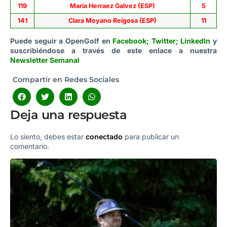
119
Maria Herraez Galvez (ESP)
5
141
Clara Moyano Reigosa (ESP)
11
Puede seguir a OpenGolf en
Facebook
;
Twitter
;
LinkedIn
y
suscribiéndose a través de este enlace a nuestra
Newsletter Semanal
Compartir en Redes Sociales
Deja una respuesta
Lo siento, debes estar
conectado
para publicar un
comentario.