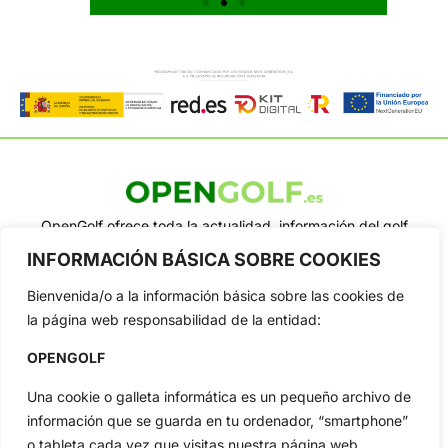
OpenGolf ofrece toda la actualidad, información del golf
profesional y amateur, resultados en directo, vídeos, noticias,
INFORMACIÓN BÁSICA SOBRE COOKIES
Jon Rahm, LIV Golf, PGA Tour, Ryder Cup, DP World Tour, LPGA
Tour...
Bienvenida/o a la información básica sobre las cookies de
Categorias
la página web responsabilidad de la entidad:
Inicio
Jon Rahm
OPENGOLF
Actualidad
Ryder Cup
Amateurs
Reglas
Una cookie o galleta informática es un pequeño archivo de
información que se guarda en tu ordenador, “smartphone”
Circuitos
Vídeos
o tableta cada vez que visitas nuestra página web.