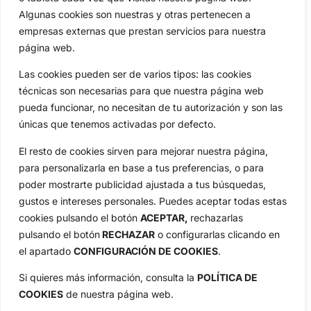
Especiales
De Interés
Algunas cookies son nuestras y otras pertenecen a
Compañía
empresas externas que prestan servicios para nuestra
Aviso Legal
página web.
Política de Privacidad
Las cookies pueden ser de varios tipos: las cookies
Política de Cookies
técnicas son necesarias para que nuestra página web
Publicidad
pueda funcionar, no necesitan de tu autorización y son las
Newsletters
únicas que tenemos activadas por defecto.
El resto de cookies sirven para mejorar nuestra página,
para personalizarla en base a tus preferencias, o para
Copyright © 2025 OpenGolf | Diseño por
TecnoQuatre
poder mostrarte publicidad ajustada a tus búsquedas,
gustos e intereses personales. Puedes aceptar todas estas
cookies pulsando el botón
ACEPTAR,
rechazarlas
pulsando el botón
RECHAZAR
o configurarlas clicando en
el apartado
CONFIGURACIÓN DE COOKIES
.
Si quieres más información, consulta la
POLÍTICA DE
COOKIES
de nuestra página web.