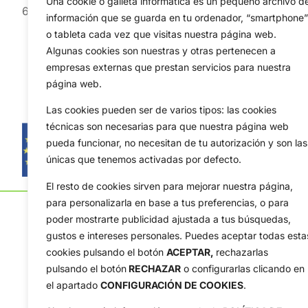
Una cookie o galleta informática es un pequeño archivo d
6 de agosto de 2026
información que se guarda en tu ordenador, “smartphone”
o tableta cada vez que visitas nuestra página web.
Algunas cookies son nuestras y otras pertenecen a
empresas externas que prestan servicios para nuestra
página web.
Las cookies pueden ser de varios tipos: las cookies
técnicas son necesarias para que nuestra página web
pueda funcionar, no necesitan de tu autorización y son las
únicas que tenemos activadas por defecto.
El resto de cookies sirven para mejorar nuestra página,
para personalizarla en base a tus preferencias, o para
poder mostrarte publicidad ajustada a tus búsquedas,
gustos e intereses personales. Puedes aceptar todas esta
cookies pulsando el botón
ACEPTAR,
rechazarlas
pulsando el botón
RECHAZAR
o configurarlas clicando en
OpenGolf ofrece toda la actualidad, información del g
el apartado
CONFIGURACIÓN DE COOKIES
.
amateur, resultados en directo, vídeos, noticias, Jon
Tour, Ryder Cup, DP World Tour, LPGA Tour...