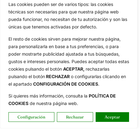
Las cookies pueden ser de varios tipos: las cookies
Inicio
Jon Rahm
técnicas son necesarias para que nuestra página web
Actualidad
Ryder Cup
pueda funcionar, no necesitan de tu autorización y son las
Amateurs
Reglas
únicas que tenemos activadas por defecto.
Circuitos
Vídeos
El resto de cookies sirven para mejorar nuestra página,
Especiales
De Interés
para personalizarla en base a tus preferencias, o para
Compañía
poder mostrarte publicidad ajustada a tus búsquedas,
Aviso Legal
gustos e intereses personales. Puedes aceptar todas estas
Política de Privacidad
cookies pulsando el botón
ACEPTAR,
rechazarlas
pulsando el botón
RECHAZAR
o configurarlas clicando en
Política de Cookies
el apartado
CONFIGURACIÓN DE COOKIES
.
Publicidad
Newsletters
Si quieres más información, consulta la
POLÍTICA DE
COOKIES
de nuestra página web.
Copyright © 2025 OpenGolf | Diseño por
TecnoQuatre
Configuración
Rechazar
Aceptar