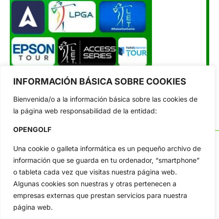
INFORMACIÓN BÁSICA SOBRE COOKIES
Bienvenida/o a la información básica sobre las cookies de
la página web responsabilidad de la entidad:
OPENGOLF
Una cookie o galleta informática es un pequeño archivo de
información que se guarda en tu ordenador, “smartphone”
o tableta cada vez que visitas nuestra página web.
OpenGolf ofrece toda la actualidad, información del golf
profesional y amateur, resultados en directo, vídeos, noticias,
Algunas cookies son nuestras y otras pertenecen a
Jon Rahm, LIV Golf, PGA Tour, Ryder Cup, DP World Tour, LPGA
empresas externas que prestan servicios para nuestra
Tour...
página web.
Categorias