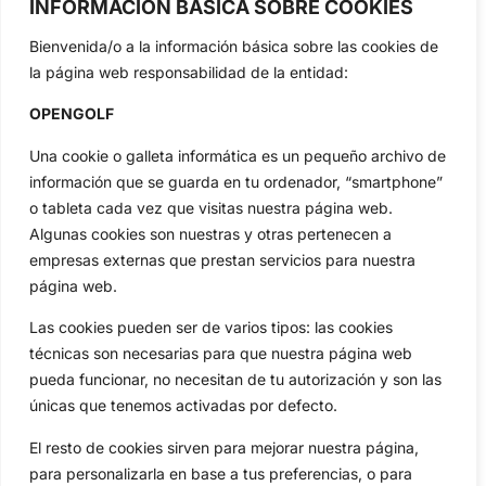
INFORMACIÓN BÁSICA SOBRE COOKIES
Jon Rahm, LIV Golf, PGA Tour, Ryder Cup, DP World Tour, LPGA
Tour...
Bienvenida/o a la información básica sobre las cookies de
la página web responsabilidad de la entidad:
Categorias
Inicio
Jon Rahm
OPENGOLF
Actualidad
Ryder Cup
Una cookie o galleta informática es un pequeño archivo de
Amateurs
Reglas
información que se guarda en tu ordenador, “smartphone”
Circuitos
Vídeos
o tableta cada vez que visitas nuestra página web.
Especiales
De Interés
Algunas cookies son nuestras y otras pertenecen a
Compañía
empresas externas que prestan servicios para nuestra
Aviso Legal
página web.
Política de Privacidad
Las cookies pueden ser de varios tipos: las cookies
Política de Cookies
técnicas son necesarias para que nuestra página web
Publicidad
pueda funcionar, no necesitan de tu autorización y son las
Newsletters
únicas que tenemos activadas por defecto.
El resto de cookies sirven para mejorar nuestra página,
para personalizarla en base a tus preferencias, o para
Copyright © 2025 OpenGolf | Diseño por
TecnoQuatre