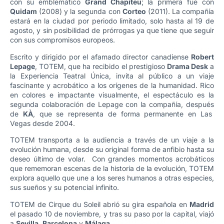
con su emblemático
Grand Chapiteu
; la primera fue con
Quidam
(2008) y la segunda con
Corteo
(2011). La compañía
estará en la ciudad por periodo limitado, solo hasta al 19 de
agosto, y sin posibilidad de prórrogas ya que tiene que seguir
con sus compromisos europeos.
Escrito y dirigido por el afamado director canadiense
Robert
Lepage
, TOTEM, que ha recibido el prestigioso
Drama Desk
a
la Experiencia Teatral Única, invita al público a un viaje
fascinante y acrobático a los orígenes de la humanidad. Rico
en colores e impactante visualmente, el espectáculo es la
segunda colaboración de Lepage con la compañía, después
de
KÀ
, que se representa de forma permanente en Las
Vegas desde 2004.
TOTEM transporta a la audiencia a través de un viaje a la
evolución humana, desde su original forma de anfibio hasta su
deseo último de volar. Con grandes momentos acrobáticos
que rememoran escenas de la historia de la evolución, TOTEM
explora aquello que une a los seres humanos a otras especies,
sus sueños y su potencial infinito.
TOTEM de Cirque du Soleil abrió su gira española en
Madrid
el pasado 10 de noviembre, y tras su paso por la capital, viajó
a
Sevilla
,
Barcelona
y
Málaga
.