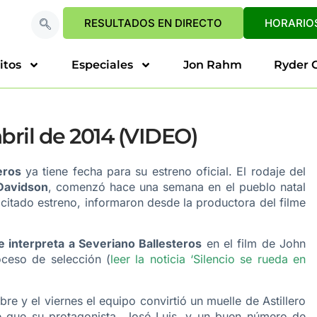
RESULTADOS EN DIRECTO
HORARIOS
itos
Especiales
Jon Rahm
Ryder 
abril de 2014 (VIDEO)
eros
ya tiene fecha para su estreno oficial. El rodaje del
Davidson
, comenzó hace una semana en el pueblo natal
l citado estreno, informaron desde la productora del filme
e interpreta a Severiano Ballesteros
en el film de John
ceso de selección (
leer la noticia ‘Silencio se rueda en
re y el viernes el equipo convirtió un muelle de Astillero
 que su protagonista, José Luis, y un buen número de