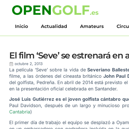
Inicio
Actualidad
Amateurs
Circu
El film ‘Seve’ se estrenará en 
octubre 2, 2013
La película ‘Seve’ sobre la vida de
Severiano Ballest
filme, a las órdenes del cineasta británico
John Paul 
del golfista, Pedreña. En abril de 2014 está previsto e
en la presentación oficial celebrada en Santander.
José Luis Gutiérrez es el joven golfista cántabro qu
Paul Davidson, después de un largo y minucioso pro
Cantabria
)
El primer día de trabajo el equipo se desplazó a Oyamb
en un embarcadero con pedreñera incluida en la que