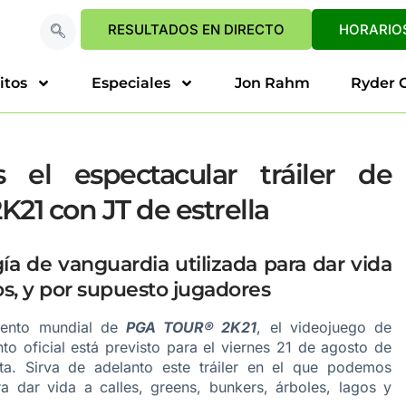
RESULTADOS EN DIRECTO
HORARIOS
itos
Especiales
Jon Rahm
Ryder 
 el espectacular tráiler de
21 con JT de estrella
a de vanguardia utilizada para dar vida
gos, y por supuesto jugadores
iento mundial de
PGA TOUR® 2K21
, el videojuego de
nto oficial está previsto para el viernes 21 de agosto de
a. Sirva de adelanto este tráiler en el que podemos
a dar vida a calles, greens, bunkers, árboles, lagos y