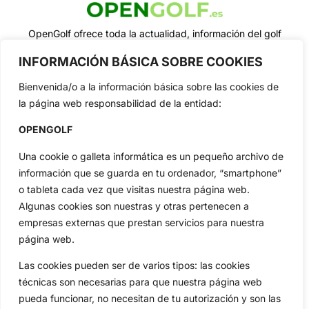
OpenGolf ofrece toda la actualidad, información del golf
profesional y amateur, resultados en directo, vídeos, noticias,
Jon Rahm, LIV Golf, PGA Tour, Ryder Cup, DP World Tour, LPGA
INFORMACIÓN BÁSICA SOBRE COOKIES
Tour...
Bienvenida/o a la información básica sobre las cookies de
Categorias
la página web responsabilidad de la entidad:
Inicio
Jon Rahm
OPENGOLF
Actualidad
Ryder Cup
Amateurs
Reglas
Una cookie o galleta informática es un pequeño archivo de
Circuitos
Vídeos
información que se guarda en tu ordenador, “smartphone”
Especiales
De Interés
o tableta cada vez que visitas nuestra página web.
Algunas cookies son nuestras y otras pertenecen a
Compañía
empresas externas que prestan servicios para nuestra
Aviso Legal
página web.
Política de Privacidad
Las cookies pueden ser de varios tipos: las cookies
Política de Cookies
técnicas son necesarias para que nuestra página web
Publicidad
pueda funcionar, no necesitan de tu autorización y son las
Newsletters