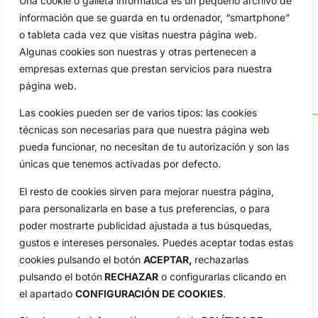
Una cookie o galleta informática es un pequeño archivo de
información que se guarda en tu ordenador, “smartphone”
o tableta cada vez que visitas nuestra página web.
Algunas cookies son nuestras y otras pertenecen a
empresas externas que prestan servicios para nuestra
página web.
Las cookies pueden ser de varios tipos: las cookies
técnicas son necesarias para que nuestra página web
pueda funcionar, no necesitan de tu autorización y son las
únicas que tenemos activadas por defecto.
OpenGolf ofrece toda la actualidad, información del golf
profesional y amateur, resultados en directo, vídeos, noticias,
El resto de cookies sirven para mejorar nuestra página,
Jon Rahm, LIV Golf, PGA Tour, Ryder Cup, DP World Tour, LPGA
para personalizarla en base a tus preferencias, o para
Tour...
poder mostrarte publicidad ajustada a tus búsquedas,
Categorias
gustos e intereses personales. Puedes aceptar todas estas
Inicio
Jon Rahm
cookies pulsando el botón
ACEPTAR,
rechazarlas
pulsando el botón
RECHAZAR
o configurarlas clicando en
Actualidad
Ryder Cup
el apartado
CONFIGURACIÓN DE COOKIES
.
Amateurs
Reglas
Circuitos
Vídeos