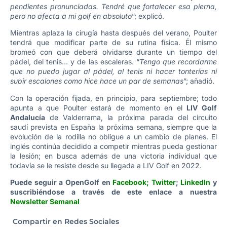
pendientes pronunciadas. Tendré que fortalecer esa pierna,
pero no afecta a mi golf en absoluto
”; explicó.
Mientras aplaza la cirugía hasta después del verano, Poulter
tendrá que modificar parte de su rutina física. Él mismo
bromeó con que deberá olvidarse durante un tiempo del
pádel, del tenis… y de las escaleras. “
Tengo que recordarme
que no puedo jugar al pádel, al tenis ni hacer tonterías ni
subir escalones como hice hace un par de semanas
”; añadió.
Con la operación fijada, en principio, para septiembre; todo
apunta a que Poulter estará de momento en el
LIV Golf
Andalucía
de Valderrama, la próxima parada del circuito
saudí prevista en España la próxima semana, siempre que la
evolución de la rodilla no obligue a un cambio de planes. El
inglés continúa decidido a competir mientras pueda gestionar
la lesión; en busca además de una victoria individual que
todavía se le resiste desde su llegada a LIV Golf en 2022.
Puede seguir a OpenGolf en
Facebook
;
Twitter
;
LinkedIn
y
suscribiéndose a través de este enlace a nuestra
Newsletter Semanal
Compartir en Redes Sociales