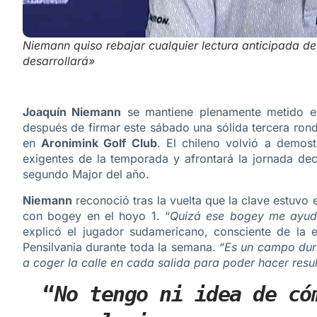
Niemann quiso rebajar cualquier lectura anticipada d
desarrollará»
Joaquín Niemann
se mantiene plenamente metido en
después de firmar este sábado una sólida tercera ron
en
Aronimink Golf Club
. El chileno volvió a demo
exigentes de la temporada y afrontará la jornada dec
segundo Major del año.
Niemann
reconoció tras la vuelta que la clave estuvo
con bogey en el hoyo 1. “
Quizá ese bogey me ayudó
explicó el jugador sudamericano, consciente de la e
Pensilvania durante toda la semana. “
Es un campo durí
a coger la calle en cada salida para poder hacer resu
“
No tengo ni idea de có