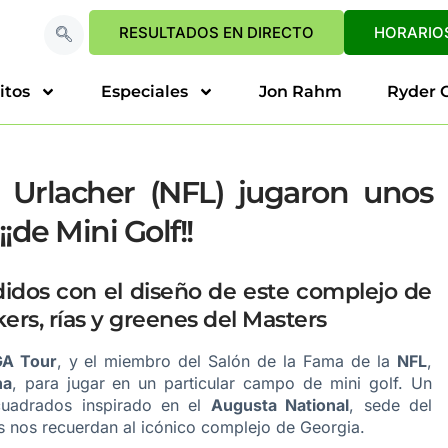
RESULTADOS EN DIRECTO
HORARIOS
itos
Especiales
Jon Rahm
Ryder 
Urlacher (NFL) jugaron unos
¡de Mini Golf!!
idos con el diseño de este complejo de
ers, rías y greenes del Masters
A Tour
, y el miembro del Salón de la Fama de la
NFL
,
na
, para jugar en un particular campo de mini golf. Un
uadrados inspirado en el
Augusta National
, sede del
es nos recuerdan al icónico complejo de Georgia.