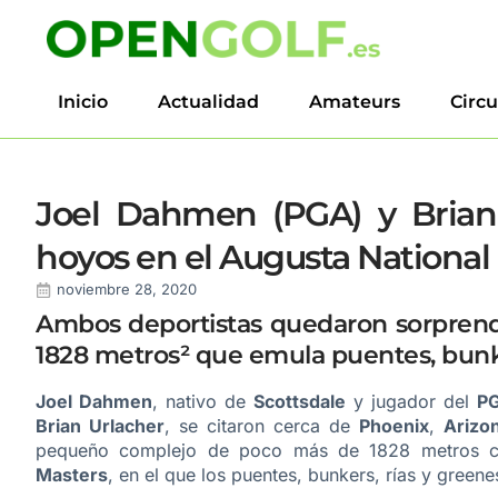
Inicio
Actualidad
Amateurs
Circu
Joel Dahmen (PGA) y Brian 
hoyos en el Augusta National ¡
noviembre 28, 2020
Ambos deportistas quedaron sorprend
1828 metros² que emula p
uentes, bunk
Joel Dahmen
, nativo de
Scottsdale
y jugador del
PG
Brian Urlacher
, se citaron cerca de
Phoenix
,
Arizo
pequeño complejo de poco más de 1828 metros c
Masters
, en el que los puentes, bunkers, rías y green