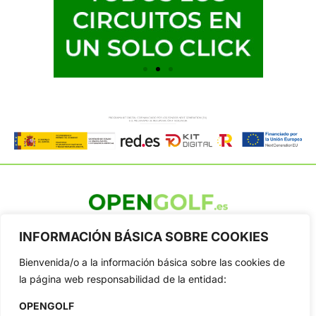
OpenGolf ofrece toda la actualidad, información del golf
INFORMACIÓN BÁSICA SOBRE COOKIES
profesional y amateur, resultados en directo, vídeos, noticias,
Jon Rahm, LIV Golf, PGA Tour, Ryder Cup, DP World Tour, LPGA
Bienvenida/o a la información básica sobre las cookies de
Tour...
la página web responsabilidad de la entidad:
Categorias
Inicio
Jon Rahm
OPENGOLF