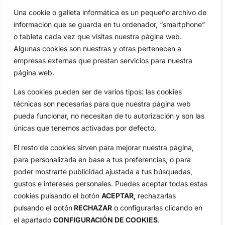
Actualidad
Ryder Cup
Una cookie o galleta informática es un pequeño archivo de
Amateurs
Reglas
información que se guarda en tu ordenador, “smartphone”
Circuitos
Vídeos
o tableta cada vez que visitas nuestra página web.
Algunas cookies son nuestras y otras pertenecen a
Especiales
De Interés
empresas externas que prestan servicios para nuestra
Compañía
página web.
Aviso Legal
Las cookies pueden ser de varios tipos: las cookies
Política de Privacidad
técnicas son necesarias para que nuestra página web
Política de Cookies
pueda funcionar, no necesitan de tu autorización y son las
Publicidad
únicas que tenemos activadas por defecto.
Newsletters
El resto de cookies sirven para mejorar nuestra página,
para personalizarla en base a tus preferencias, o para
Copyright © 2025 OpenGolf | Diseño por
TecnoQuatre
poder mostrarte publicidad ajustada a tus búsquedas,
gustos e intereses personales. Puedes aceptar todas estas
cookies pulsando el botón
ACEPTAR,
rechazarlas
pulsando el botón
RECHAZAR
o configurarlas clicando en
el apartado
CONFIGURACIÓN DE COOKIES
.