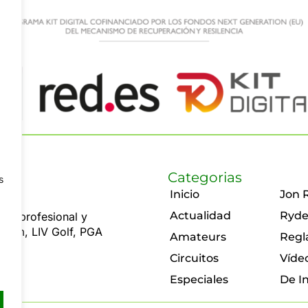
Categorias
s
Inicio
Jon 
Actualidad
Ryde
olf profesional y
 Rahm, LIV Golf, PGA
Amateurs
Regl
Circuitos
Víde
Especiales
De I