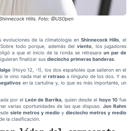
 Shinnecock Hills. Foto: @USOpen
s evoluciones de la climatología en
Shinnecock Hills
, el
 Sobre todo porque, además del
viento
, los jugadores
ligó a que el inicio de la ronda se retrasara
un par de
iguieran finalizar sus
dieciocho primeras banderas
.
dalgo
(Hoyo 12, -1), los dos españoles que salieron en el
o le vino nada mal el
retraso
a ninguno de los dos. Y es
egativos
en la cartulina y, lo que es más importante, un
zada por el
León de Barrika
, quien desde el
hoyo 10
fue
ar varias oportunidades de las que dispuso.
Jon Rahm
esde
siete metros y medio
y
dieciocho metros y medio
e la clasificación.