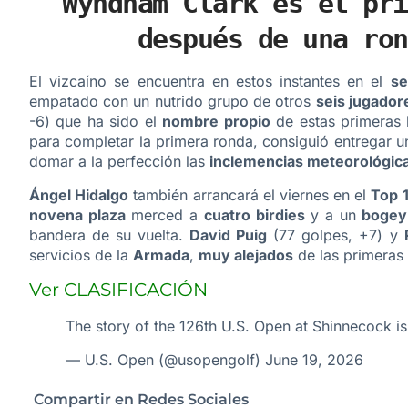
Wyndham Clark es el pri
después de una ron
El vizcaíno se encuentra en estos instantes en el
se
empatado con un nutrido grupo de otros
seis jugador
-6) que ha sido el
nombre propio
de estas primeras 
para completar la primera ronda, consiguió entregar u
domar a la perfección las
inclemencias meteorológic
Ángel Hidalgo
también arrancará el viernes en el
Top 
novena plaza
merced a
cuatro birdies
y a un
bogey
bandera de su vuelta.
David Puig
(77 golpes, +7) y
servicios de la
Armada
,
muy alejados
de las primeras 
Ver CLASIFICACIÓN
The story of the 126th U.S. Open at Shinnecock is 
— U.S. Open (@usopengolf)
June 19, 2026
Compartir en Redes Sociales