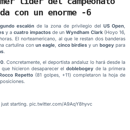
mer líder del campeonato
da con un enorme -6
gundo escalón
de la zona de privilegio del
US Open
,
es
y a
cuatro impactos
de un
Wyndham Clark
(Hoyo 16,
horas. El norteamericano, al que le restan dos banderas
na cartulina con
un eagle
,
cinco birdies
y un
bogey
para
as
.
10
. Concretamente, el deportista andaluz lo hará desde la
que hicieron desaparecer el
doblebogey
de la primera
Rocco Repetto
(81 golpes, +11) completaron la hoja de
posiciones.
just starting.
pic.twitter.com/A9AqY8hyvc