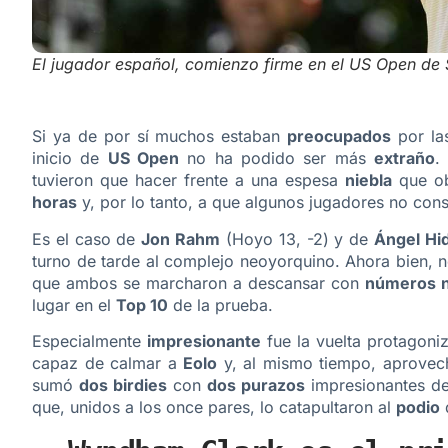
El jugador español, comienzo firme en el US Open de
Si ya de por sí muchos estaban
preocupados
por la
inicio de
US Open
no ha podido ser más
extraño
.
tuvieron que hacer frente a una espesa
niebla
que ob
horas
y, por lo tanto, a que algunos jugadores no cons
Es el caso de
Jon Rahm
(Hoyo 13, -2) y de
Ángel Hi
turno de tarde al complejo neoyorquino. Ahora bien, n
que ambos se marcharon a descansar con
números n
lugar en el
Top 10
de la prueba.
Especialmente
impresionante
fue la vuelta protagoni
capaz de calmar a
Eolo
y, al mismo tiempo, aprovech
sumó
dos birdies
con
dos purazos
impresionantes d
que, unidos a los once pares, lo catapultaron al
podio
d