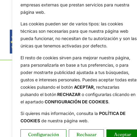
empresas externas que prestan servicios para nuestra
página web.
Las cookies pueden ser de varios tipos: las cookies
técnicas son necesarias para que nuestra página web
pueda funcionar, no necesitan de tu autorización y son las
únicas que tenemos activadas por defecto.
El resto de cookies sirven para mejorar nuestra página,
para personalizarla en base a tus preferencias, o para
poder mostrarte publicidad ajustada a tus búsquedas,
gustos e intereses personales. Puedes aceptar todas esta
cookies pulsando el botón
ACEPTAR,
rechazarlas
pulsando el botón
RECHAZAR
o configurarlas clicando en
OpenGolf ofrece toda la actualidad, información del g
el apartado
CONFIGURACIÓN DE COOKIES
.
amateur, resultados en directo, vídeos, noticias, Jon
Tour, Ryder Cup, DP World Tour, LPGA Tour...
Si quieres más información, consulta la
POLÍTICA DE
COOKIES
de nuestra página web.
Configuración
Rechazar
Aceptar