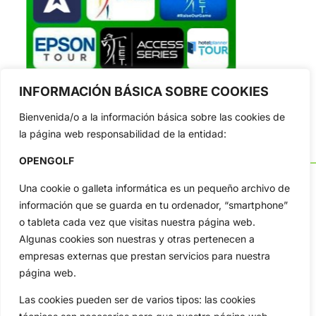
INFORMACIÓN BÁSICA SOBRE COOKIES
Bienvenida/o a la información básica sobre las cookies de
la página web responsabilidad de la entidad:
OPENGOLF
Una cookie o galleta informática es un pequeño archivo de
información que se guarda en tu ordenador, “smartphone”
o tableta cada vez que visitas nuestra página web.
OpenGolf ofrece toda la actualidad, información del golf
profesional y amateur, resultados en directo, vídeos, noticias,
Algunas cookies son nuestras y otras pertenecen a
Jon Rahm, LIV Golf, PGA Tour, Ryder Cup, DP World Tour, LPGA
empresas externas que prestan servicios para nuestra
Tour...
página web.
Categorias
Las cookies pueden ser de varios tipos: las cookies
Inicio
Jon Rahm