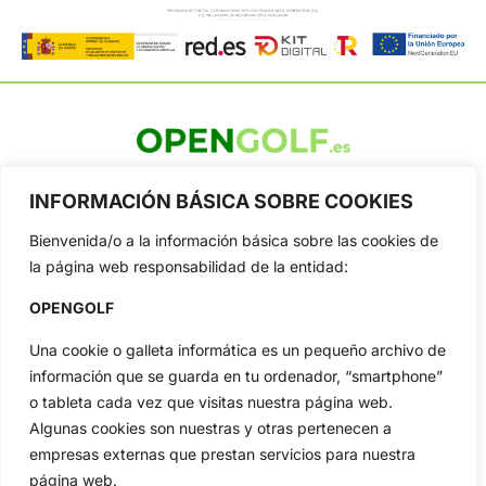
OpenGolf ofrece toda la actualidad, información del golf
profesional y amateur, resultados en directo, vídeos, noticias,
INFORMACIÓN BÁSICA SOBRE COOKIES
Jon Rahm, LIV Golf, PGA Tour, Ryder Cup, DP World Tour, LPGA
Tour...
Bienvenida/o a la información básica sobre las cookies de
la página web responsabilidad de la entidad:
Categorias
Inicio
Jon Rahm
OPENGOLF
Actualidad
Ryder Cup
Una cookie o galleta informática es un pequeño archivo de
Amateurs
Reglas
información que se guarda en tu ordenador, “smartphone”
Circuitos
Vídeos
o tableta cada vez que visitas nuestra página web.
Especiales
De Interés
Algunas cookies son nuestras y otras pertenecen a
empresas externas que prestan servicios para nuestra
Compañía
página web.
Aviso Legal