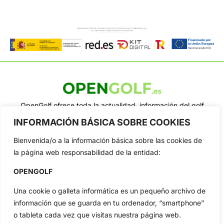
OpenGolf ofrece toda la actualidad, información del golf
profesional y amateur, resultados en directo, vídeos, noticias,
INFORMACIÓN BÁSICA SOBRE COOKIES
Jon Rahm, LIV Golf, PGA Tour, Ryder Cup, DP World Tour, LPGA
Tour...
Bienvenida/o a la información básica sobre las cookies de
Categorias
la página web responsabilidad de la entidad:
Inicio
Jon Rahm
OPENGOLF
Actualidad
Ryder Cup
Amateurs
Reglas
Una cookie o galleta informática es un pequeño archivo de
información que se guarda en tu ordenador, “smartphone”
Circuitos
Vídeos
o tableta cada vez que visitas nuestra página web.
Especiales
De Interés