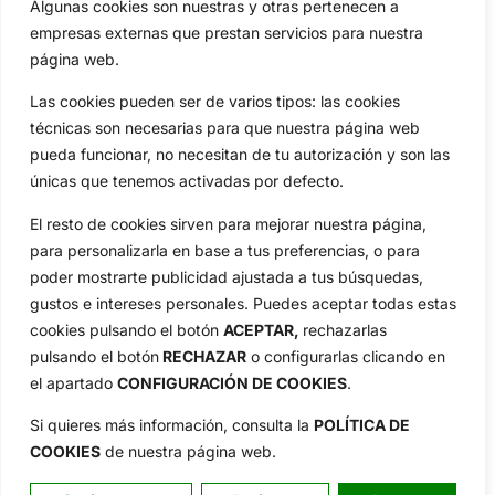
Algunas cookies son nuestras y otras pertenecen a
Compañía
empresas externas que prestan servicios para nuestra
Aviso Legal
página web.
Política de Privacidad
Las cookies pueden ser de varios tipos: las cookies
Política de Cookies
técnicas son necesarias para que nuestra página web
Publicidad
pueda funcionar, no necesitan de tu autorización y son las
Newsletters
únicas que tenemos activadas por defecto.
El resto de cookies sirven para mejorar nuestra página,
para personalizarla en base a tus preferencias, o para
Copyright © 2025 OpenGolf | Diseño por
TecnoQuatre
poder mostrarte publicidad ajustada a tus búsquedas,
gustos e intereses personales. Puedes aceptar todas estas
cookies pulsando el botón
ACEPTAR,
rechazarlas
pulsando el botón
RECHAZAR
o configurarlas clicando en
el apartado
CONFIGURACIÓN DE COOKIES
.
Si quieres más información, consulta la
POLÍTICA DE
COOKIES
de nuestra página web.